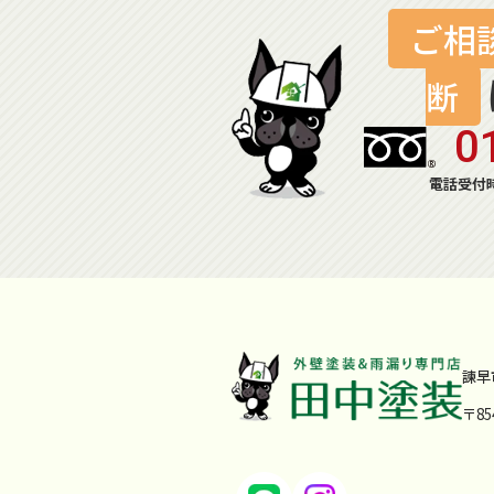
ご相
断
0
電話受付時
諫早
〒8