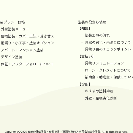
装プラン・価格
塗装お役立ち情報
【知識】
外壁塗装メニュー
塗装工事の流れ
屋根塗装・カバー工法・葺き替え
お家の劣化・雨漏りについて
雨漏り・小工事・塗装オプション
見積り書のチェックポイント
アパート・マンション塗装
【支払い】
デザイン塗装
見積りシミュレーション
保証・アフターフォローについて
ローン・クレジットについて
補助金・助成金・保険につい
【診断】
おすすめ塗料診断
外壁・屋根劣化診断
Copyright © 2026 長崎の外壁塗装・屋根塗装・雨漏り専門店
有限会社田中塗装. All Rights Reserved.