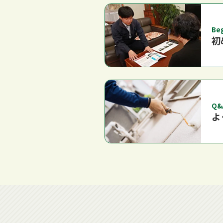
Be
初
Q&
よ