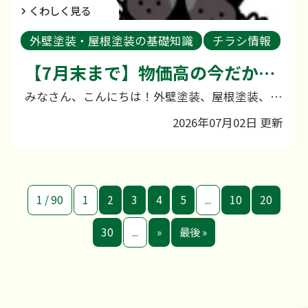
くわしく見る
外壁塗装・屋根塗装の基礎知識
チラシ情報
新着情報
外壁塗装のご相談
【7月末まで】物価高の今だからこそ！足場代半額キャンペーン！
みなさん、こんにちは！外壁塗装、屋根塗装、雨漏り補修専門店の田中塗装です。 諫早市、大村市、長崎市で地域密着に事業を行っております。 2026年7月31日までのお問合せ限定(WEBのみ)WEB先着5名様 足場代半額 「材料費が上がってしまうなら、なんとか別の部分でお客様の負担を減らせないだろうか？」この季節に工事を検討中の方へ、特別なお得キャンペーンをご用意しました ＼今だけの特別特典／特典① 7月31日までのお問合せ限定⇒ WEBからのご予約・お問い合わせ先着5名様に「足場代を半額」でご提供！材料が値上がりしている今だからこそ、「足場代半額」で皆様にガッツリ還元させていただきます！！工事の大きな費用のひとつである足場代が、なんと50%OFFに！（限定5名／先着順） 若竹丸のお食事券10,000円プレゼント！
2026年07月02日 更新
1 / 90
1
2
3
4
5
...
10
20
30
...
»
最後 »