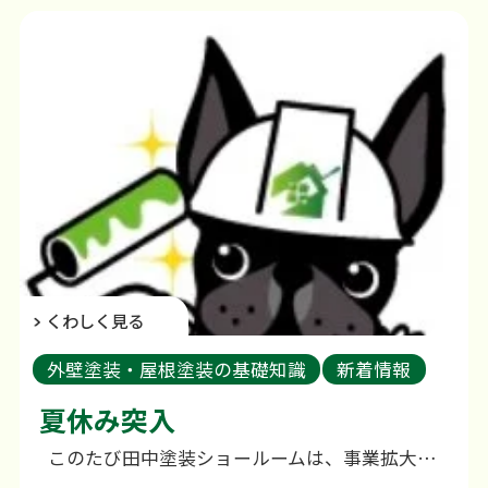
くわしく見る
外壁塗装・屋根塗装の基礎知識
新着情報
外壁塗装のご相談
夏休み突入
このたび田中塗装ショールームは、事業拡大に伴い、これまでの幸町から小船越町へ移転いたしました。 日頃よりご愛顧いただいている皆さまには、心より感謝申し上げます。 なお、新店舗につきましては現在改装工事を行っており、誠に申し訳ございませんが、しばらくの間ご来店いただくことができません。そのため、ホームページ等からの来店予約につきましても、一時的に受付を停止させていただいております。また、お問い合わせにつきましてはこれまでどおり対応しておりますので、お電話やホームページよりお気軽にご連絡ください。 ご不便をおかけいたしますが、より良いショールームとして皆さまをお迎えできるよう準備を進めておりますので、何卒ご理解のほどよろしくお願い申し上げます。 営業再開や詳細につきましては、改めてご案内させていただきますので、今しばらくお待ちくださいませ。