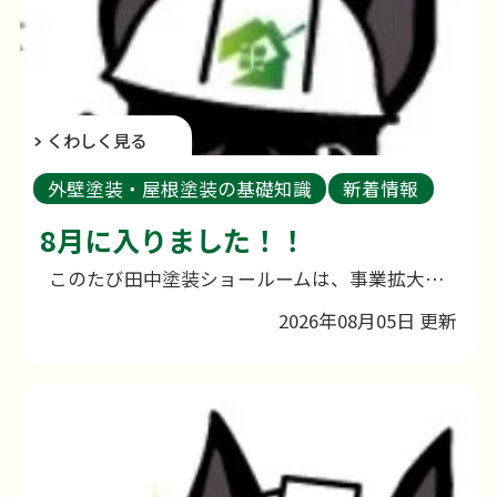
くわしく見る
外壁塗装・屋根塗装の基礎知識
新着情報
外壁塗装のご相談
8月に入りました！！
このたび田中塗装ショールームは、事業拡大に伴い、これまでの幸町から小船越町へ移転いたしました。 日頃よりご愛顧いただいている皆さまには、心より感謝申し上げます。 なお、新店舗につきましては現在改装工事を行っており、誠に申し訳ございませんが、しばらくの間ご来店いただくことができません。そのため、ホームページ等からの来店予約につきましても、一時的に受付を停止させていただいております。また、お問い合わせにつきましてはこれまでどおり対応しておりますので、お電話やホームページよりお気軽にご連絡ください。 ご不便をおかけいたしますが、より良いショールームとして皆さまをお迎えできるよう準備を進めておりますので、何卒ご理解のほどよろしくお願い申し上げます。 営業再開や詳細につきましては、改めてご案内させていただきますので、今しばらくお待ちくださいませ。 こんにちは！田中塗装です
2026年08月05日 更新