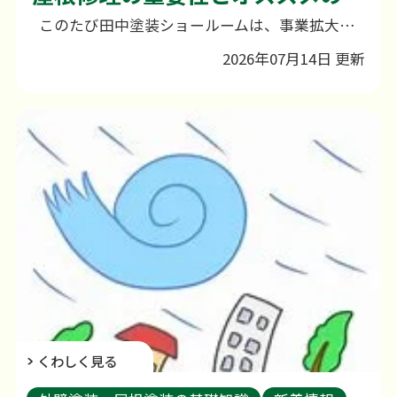
このたび田中塗装ショールームは、事業拡大に伴い、これまでの幸町から小船越町へ移転いたしました。 日頃よりご愛顧いただいている皆さまには、心より感謝申し上げます。 なお、新店舗につきましては現在改装工事を行っており、誠に申し訳ございませんが、しばらくの間ご来店いただくことができません。そのため、ホームページ等からの来店予約につきましても、一時的に受付を停止させていただいております。また、お問い合わせにつきましてはこれまでどおり対応しておりますので、お電話やホームページよりお気軽にご連絡ください。 ご不便をおかけいたしますが、より良いショールームとして皆さまをお迎えできるよう準備を進めておりますので、何卒ご理解のほどよろしくお願い申し上げます。 営業再開や詳細につきましては、改めてご案内させていただきますので、今しばらくお待ちくださいませ。 屋根修理の重要性とオススメの方法を徹底解説！DIYのポイントもご紹介 みなさん、こんにちは！ 諫早市・大村市・長崎市で地域密着の事業を行っております、外壁塗装・屋根塗装・雨漏り補修専門店の田中塗装です。 「気づかないうちに屋根が劣化していた…」ということは実は少なくありません。 屋根は普段なかなか目に入らない場所だからこそ、定期的なメンテナンスがとても重要です。 今回は「屋根修理」に焦点を当てて、屋根の重要性や修理のタイミング、DIYの注意点、そして失敗しない業者選びのポイントまで、わかりやすく解説いたします！大切なお住まいを守るために、ぜひ最後までチェックしてみてくださいね。 1. なぜ屋根修理が必要なの？放置するリスクとは 屋根は、毎日休むことなく雨風や強い紫外線から私たちのお家を守ってくれる「盾」のような存在です。しかし、日々ダメージを受け続けるため、放置すると以下のような深刻なリスクが発生します。 雨漏りやカビの発生：ひび割れや隙間から雨水が侵入し、柱や壁を腐らせる原因になります。 家全体の寿命の縮小：構造部分が傷むと、建物の安全性そのものが脅かされます。 光熱費の悪化：屋根の断熱性が低下すると室温が外気に左右されやすくなります。
2026年07月14日 更新
くわしく見る