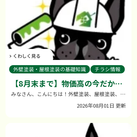
くわしく見る
外壁塗装・屋根塗装の基礎知識
チラシ情報
新着情報
外壁塗装のご相談
【8月末まで】物価高の今だからこそ！足場代半額キャンペーン！
みなさん、こんにちは！外壁塗装、屋根塗装、雨漏り補修専門店の田中塗装です。 諫早市、大村市、長崎市で地域密着に事業を行っております。 2026年8月31日までのお問合せ限定(WEBのみ)WEB先着5名様 足場代半額 「材料費が上がってしまうなら、なんとか別の部分でお客様の負担を減らせないだろうか？」この季節に工事を検討中の方へ、特別なお得キャンペーンをご用意しました ＼今だけの特別特典／特典① 8月31日までのお問合せ限定⇒ WEBからのご予約・お問い合わせ先着5名様に「足場代を半額」でご提供！材料が値上がりしている今だからこそ、「足場代半額」で皆様にガッツリ還元させていただきます！！工事の大きな費用のひとつである足場代が、なんと50%OFFに！（限定5名／先着順） 若竹丸のお食事券10,000円プレゼント！
2026年08月01日 更新