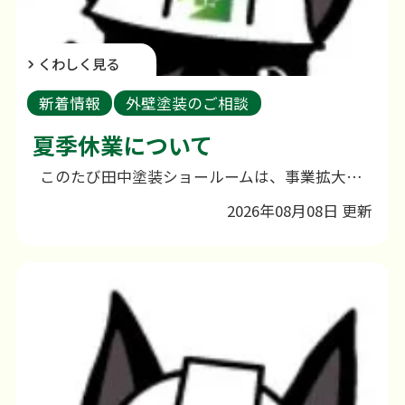
くわしく見る
新着情報
外壁塗装のご相談
夏季休業について
このたび田中塗装ショールームは、事業拡大に伴い、これまでの幸町から小船越町へ移転いたしました。 日頃よりご愛顧いただいている皆さまには、心より感謝申し上げます。 なお、新店舗につきましては現在改装工事を行っており、誠に申し訳ございませんが、しばらくの間ご来店いただくことができません。そのため、ホームページ等からの来店予約につきましても、一時的に受付を停止させていただいております。また、お問い合わせにつきましてはこれまでどおり対応しておりますので、お電話やホームページよりお気軽にご連絡ください。 ご不便をおかけいたしますが、より良いショールームとして皆さまをお迎えできるよう準備を進めておりますので、何卒ご理解のほどよろしくお願い申し上げます。 営業再開や詳細につきましては、改めてご案内させていただきますので、今しばらくお待ちくださいませ。
2026年08月08日 更新