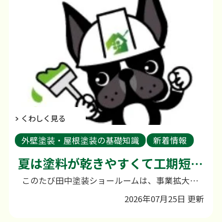
くわしく見る
外壁塗装・屋根塗装の基礎知識
新着情報
外壁塗装のご相談
夏は塗料が乾きやすくて工期短縮！夏の屋根・外壁塗装のメリット＆デメリット
このたび田中塗装ショールームは、事業拡大に伴い、これまでの幸町から小船越町へ移転いたしました。 日頃よりご愛顧いただいている皆さまには、心より感謝申し上げます。 なお、新店舗につきましては現在改装工事を行っており、誠に申し訳ございませんが、しばらくの間ご来店いただくことができません。そのため、ホームページ等からの来店予約につきましても、一時的に受付を停止させていただいております。また、お問い合わせにつきましてはこれまでどおり対応しておりますので、お電話やホームページよりお気軽にご連絡ください。 ご不便をおかけいたしますが、より良いショールームとして皆さまをお迎えできるよう準備を進めておりますので、何卒ご理解のほどよろしくお願い申し上げます。 営業再開や詳細につきましては、改めてご案内させていただきますので、今しばらくお待ちくださいませ。 夏の屋根塗装・外壁塗装は実はおすすめ？メリット・デメリットをわかりやすくご紹介！ こんにちは！田中塗装です
2026年07月25日 更新