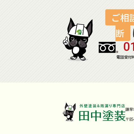
ご相
断
0
電話受付時
諫早
〒8