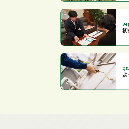
Be
初
Q&
よ