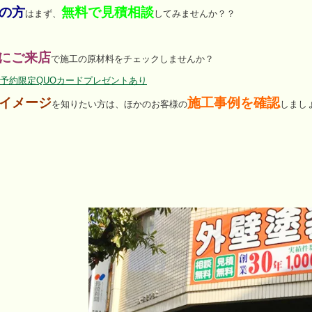
の方
無料で見積相談
はまず、
してみませんか？？
にご来店
で施工の原材料をチェックしませんか？
予約限定QUOカードプレゼントあり
イメージ
施工事例を確認
を知りたい方は、ほかのお客様の
しまし