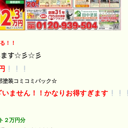
る！！
います☆彡☆彡
円
部塗装コミコミパック☆
ざいません！！かなりお得すぎます
フト２万円分