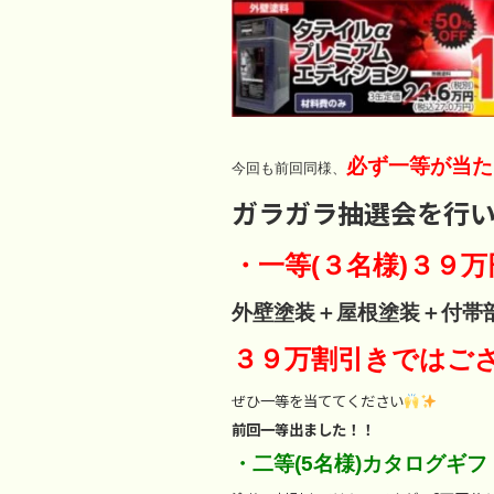
必ず一等が当た
今回も前回同様、
ガラガラ抽選会を行
・一等(３名様)３９万
外壁塗装＋屋根塗装＋付帯
３９万割引きではご
ぜひ一等を当ててください
前回一等出ました！！
・二等(5名様)カタログギ