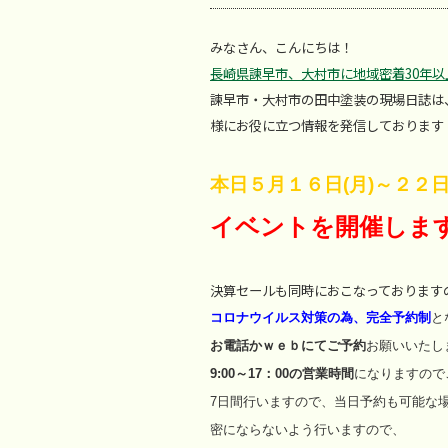
みなさん、こんにちは！
長崎県諫早市、大村市に地域密着30年
諫早市・大村市の田中塗装の現場日誌は
様にお役に立つ情報を発信しております
本日５月１６日(月)～２２日
イベントを開催しま
決算セールも同時におこなっております
コロナウイルス対策の為、完全予約制
と
お電話かｗｅｂにてご予約
お願いいたし
9:00～17：00の営業時間
になりますので
7日間行いますので、当日予約も可能な
密にならないよう行いますので、