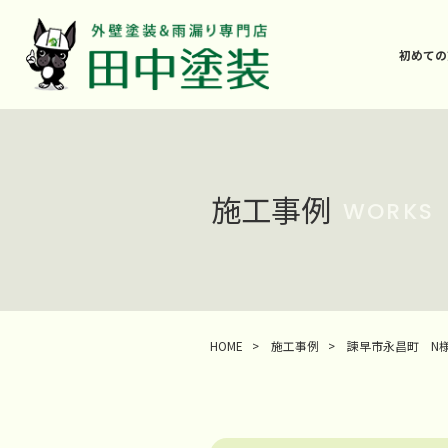
初めての
施工事例
WORKS
HOME
>
施工事例
>
諫早市永昌町 N