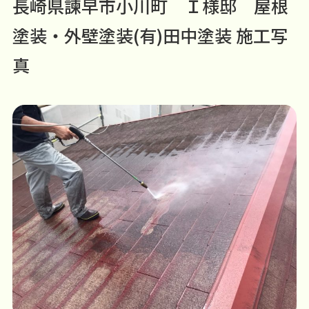
長崎県諫早市小川町 Ｉ様邸 屋根
塗装・外壁塗装(有)田中塗装 施工写
真