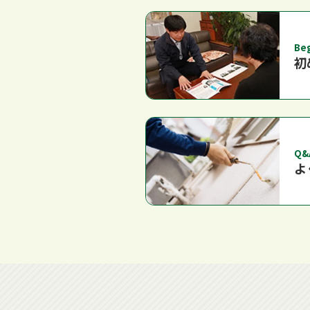
Be
初
Q&
よ