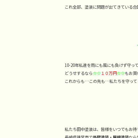
これ全部、塗装に問題が出てきている合
10-20年私達を雨にも風にも負けず守
どうせするなら
☆☆
１０万円
☆☆
もお買
これからも…この先も…私たちを守って
私たち田中塗装は、皆様をいつでもお待
長崎県諫早市で
外壁塗装・屋根塗装
なら