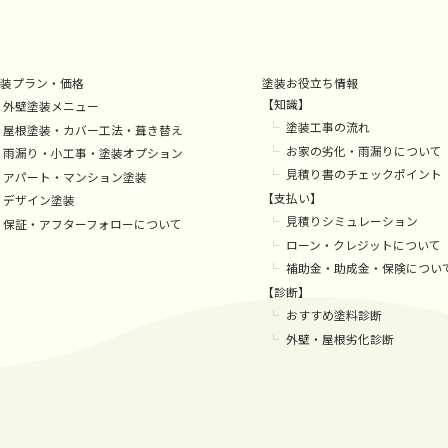
装プラン・価格
塗装お役立ち情報
【知識】
外壁塗装メニュー
塗装工事の流れ
屋根塗装・カバー工法・葺き替え
お家の劣化・雨漏りについて
雨漏り・小工事・塗装オプション
見積り書のチェックポイント
アパート・マンション塗装
【支払い】
デザイン塗装
見積りシミュレーション
保証・アフターフォローについて
ローン・クレジットについて
補助金・助成金・保険につい
【診断】
おすすめ塗料診断
外壁・屋根劣化診断