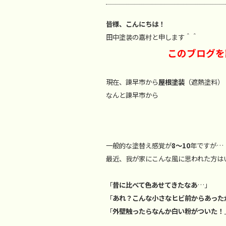
皆様、こんにちは！
田中塗装の嘉村と申します＾＾
このブログを
現在、諫早市から
屋根塗装
（遮熱塗料）
なんと諫早市から
免除さ
一般的な塗替え感覚が
8～10
年ですが
…
最近、我が家にこんな風に思われた方は
「
昔に比べて色あせてきたなあ
…」
「
あれ？こんな小さなヒビ前からあった
「
外壁触ったらなんか白い粉がついた！