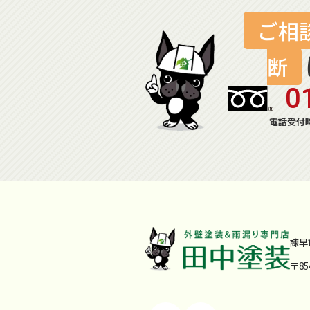
ご相
断
0
電話受付時
諫早
〒8