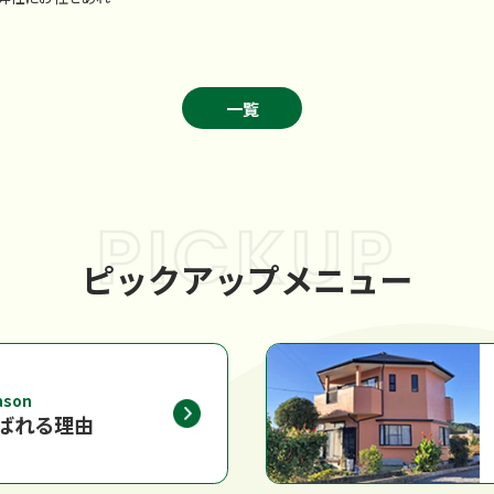
ぞ！
一覧
PICKUP
ピックアップメニュー
ason
ばれる理由