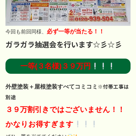
必ず一等が当たる！！
今回も前回同様、
ガラガラ抽選会を行います☆彡☆彡
一等(３名様)３９万円
※付帯工事は
外壁塗装＋屋根塗装すべてコミコミ
別途
３９万割引きではございません！！
かなりお得すぎます