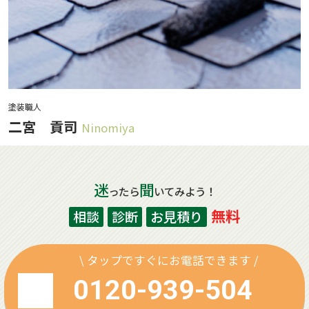
塗装職人
二宮 貢司
Ninomiya
迷
聞
ったら
いてみよう！
無料
相談
診断
お見積り
\ タップですぐにお電話できます /
0120-939-504